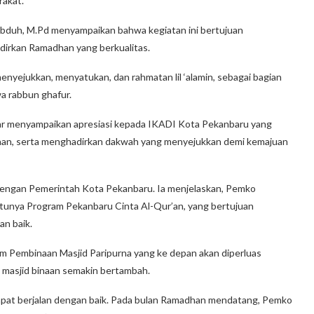
rakat.
duh, M.Pd menyampaikan bahwa kegiatan ini bertujuan
dirkan Ramadhan yang berkualitas.
yejukkan, menyatukan, dan rahmatan lil ‘alamin, sebagai bagian
a rabbun ghafur.
war menyampaikan apresiasi kepada IKADI Kota Pekanbaru yang
han, serta menghadirkan dakwah yang menyejukkan demi kemajuan
dengan Pemerintah Kota Pekanbaru. Ia menjelaskan, Pemko
atunya Program Pekanbaru Cinta Al-Qur’an, yang bertujuan
n baik.
 Pembinaan Masjid Paripurna yang ke depan akan diperluas
 masjid binaan semakin bertambah.
apat berjalan dengan baik. Pada bulan Ramadhan mendatang, Pemko