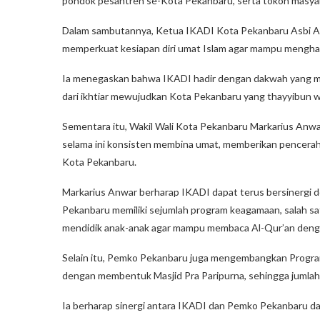
pondok pesantren se-Kota Pekanbaru, serta tokoh masya
Dalam sambutannya, Ketua IKADI Kota Pekanbaru Asbi Ab
memperkuat kesiapan diri umat Islam agar mampu mengha
Ia menegaskan bahwa IKADI hadir dengan dakwah yang men
dari ikhtiar mewujudkan Kota Pekanbaru yang thayyibun w
Sementara itu, Wakil Wali Kota Pekanbaru Markarius An
selama ini konsisten membina umat, memberikan pencera
Kota Pekanbaru.
Markarius Anwar berharap IKADI dapat terus bersinergi 
Pekanbaru memiliki sejumlah program keagamaan, salah s
mendidik anak-anak agar mampu membaca Al-Qur’an denga
Selain itu, Pemko Pekanbaru juga mengembangkan Program
dengan membentuk Masjid Pra Paripurna, sehingga jumlah
Ia berharap sinergi antara IKADI dan Pemko Pekanbaru d