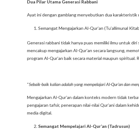
Dua Pilar Utama Generasi Rabbani
Ayat ini dengan gamblang menyebutkan dua karakteristik 
Semangat Mengajarkan Al-Qur’an (Tu’allimunal Kitab
Generasi rabbani tidak hanya puas memiliki ilmu untuk diri
mencakup mengajarkan Al-Qur’an secara langsung, memoti
program Al-Qur’an baik secara material maupun spiritual. R
“
Sebaik-baik kalian adalah yang mempelajari Al-Qur’an dan me
Mengajarkan Al-Qur’an dalam konteks modern tidak terbata
pengajaran tafsir, penerapan nilai-nilai Qur’ani dalam keh
media digital.
Semangat Mempelajari Al-Qur’an (Tadrusun)