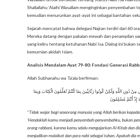
Shallallahu ‘Alaihi Wasallam menginginkan penyembahan t
kemudian menurunkan ayat-ayat ini sebagai bantahan seka
Sejarah mencatat bahwa delegasi Najran terdiri dari 60 o
Mereka datang dengan pakaian mewah dan penampilan y
yang keliru tentang ketuhanan Nabi Isa. Dialog ini bukan 
kemurnian akidah Islam.
Analisis Mendalam Ayat 79-80: Fondasi Generasi Rabb
Allah Subhanahu wa Ta’ala berfirman:
ي مِنْ دُونِ اللَّهِ وَلَٰكِنْ كُونُوا رَبَّانِيِّينَ بِمَا كُنْتُمْ تُعَلِّمُونَ الْكِتَابَ وَبِمَا
عْدَ إِذْ أَنْتُمْ مُسْلِمُونَ
“
Tidak wajar bagi seseorang manusia yang Allah berikan kepadan
‘Hendaklah kamu menjadi penyembah-penyembahku, bukan penyem
orang rabbani, karena kamu selalu mengajarkan Al-Kitab dan d
menjadikan malaikat dan para nabi sebagai tuhan. Apakah dia