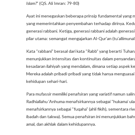
Islam?
” (QS. Ali Imran: 79-80)
Ayat ini menegaskan beberapa prinsip fundamental yang me
yang memerintahkan penyembahan terhadap dirinya. Kedua
generasi rabbani. Ketiga, generasi rabbani adalah generas
pilar utama: semangat mengajarkan Al-Qur’an (tu’allimuna
Kata “rabbani” berasal dari kata “Rabb” yang berarti Tuha
menunjukkan intensitas dan kontinuitas dalam penyandaran
kesadaran ilahiyah yang mendalam, dimana setiap aspek k
Mereka adalah pribadi-pribadi yang tidak hanya menguasa
kehidupan sehari-hari.
Para mufassir memiliki penafsiran yang variatif namun sal
Radhiallahu ‘Anhuma menafsirkannya sebagai “hukama’ ulam
menafsirkannya sebagai “fuqaha” (ahli fikih), sementara ri
ibadah dan takwa). Semua penafsiran ini menunjukkan bah
amal, dan akhlak dalam kehidupannya.