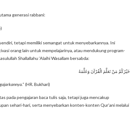
utama generasi rabbani:
)
 sendiri, tetapi memiliki semangat untuk menyebarkannya. Ini
vasi orang lain untuk mempelajarinya, atau mendukung program-
asulullah Shallallahu ‘Alaihi Wasallam bersabda:
خَيْرُكُمْ مَنْ تَعَلَّمَ الْقُرْآنَ وَعَلَّمَهُ
ngajarkannya.
” (HR. Bukhari)
s pada pengajaran baca tulis saja, tetapi juga mencakup
idupan sehari-hari, serta menyebarkan konten-konten Qur’ani melalui