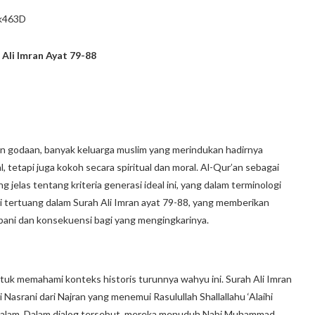
k463D
 Ali Imran Ayat 79-88
 godaan, banyak keluarga muslim yang merindukan hadirnya
, tetapi juga kokoh secara spiritual dan moral. Al-Qur’an sebagai
jelas tentang kriteria generasi ideal ini, yang dalam terminologi
ni tertuang dalam Surah Ali Imran ayat 79-88, yang memberikan
bani dan konsekuensi bagi yang mengingkarinya.
uk memahami konteks historis turunnya wahyu ini. Surah Ali Imran
asrani dari Najran yang menemui Rasulullah Shallallahu ‘Alaihi
ssalam. Dalam dialog tersebut, mereka menuduh Nabi Muhammad