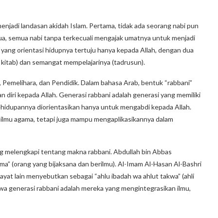
njadi landasan akidah Islam. Pertama, tidak ada seorang nabi pun
, semua nabi tanpa terkecuali mengajak umatnya untuk menjadi
i yang orientasi hidupnya tertuju hanya kepada Allah, dengan dua
l kitab) dan semangat mempelajarinya (tadrusun).
n, Pemelihara, dan Pendidik. Dalam bahasa Arab, bentuk “rabbani”
 diri kepada Allah. Generasi rabbani adalah generasi yang memiliki
ehidupannya diorientasikan hanya untuk mengabdi kepada Allah.
i ilmu agama, tetapi juga mampu mengaplikasikannya dalam
ing melengkapi tentang makna rabbani. Abdullah bin Abbas
a” (orang yang bijaksana dan berilmu). Al-Imam Al-Hasan Al-Bashri
wayat lain menyebutkan sebagai “ahlu ibadah wa ahlut takwa” (ahli
wa generasi rabbani adalah mereka yang mengintegrasikan ilmu,