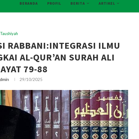
BERANDA
PROFIL
BERITA
ARTIKEL
Taushiyah
 RABBANI:INTEGRASI ILMU
KAI AL-QUR’AN SURAH ALI
AYAT 79-88
dmin
29/10/2025