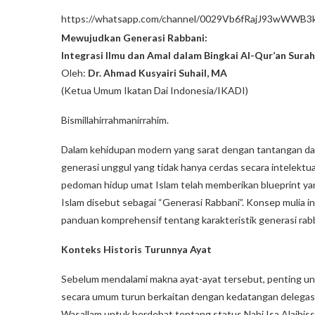
https://whatsapp.com/channel/0029Vb6fRajJ93wWWB3
Mewujudkan Generasi Rabbani:
Integrasi Ilmu dan Amal dalam Bingkai Al-Qur’an Surah
Oleh:
Dr. Ahmad Kusyairi Suhail, MA
(Ketua Umum Ikatan Dai Indonesia/IKADI)
Bismillahirrahmanirrahim.
Dalam kehidupan modern yang sarat dengan tantangan dan
generasi unggul yang tidak hanya cerdas secara intelektual
pedoman hidup umat Islam telah memberikan blueprint yang 
Islam disebut sebagai “Generasi Rabbani”. Konsep mulia i
panduan komprehensif tentang karakteristik generasi rab
Konteks Historis Turunnya Ayat
Sebelum mendalami makna ayat-ayat tersebut, penting unt
secara umum turun berkaitan dengan kedatangan delegasi N
Wasallam untuk berdebat tentang status Nabi Isa Alaihi