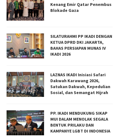
Kenang Emir Qatar Penembus
Blokade Gaza
ku Keterampilan Islami Aplikatif :
Buku Keterampilan Islami Aplika
Panduan Islami untuk...
Panduan Untuk Insan...
SILATURAHMI PP IKADI DENGAN
31/08/2023
31/08/2023
KETUA DPRD DKI JAKARTA,
BAHAS PERSIAPAN MUNAS IV
IKADI 2026
LAZNAS IKADI Inisiasi Safari
Dakwah Karawang 2026,
Satukan Dakwah, Kepedulian
Sosial, dan Semangat Hijrah
PP. IKADI MENDUKUNG SIKAP
MUI DALAM MENOLAK SEGALA
BENTUK PRILAKU DAN
KAMPANYE LGBT DI INDONESIA