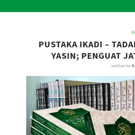
P
PUSTAKA IKADI – TAD
YASIN; PENGUAT JA
written by
A