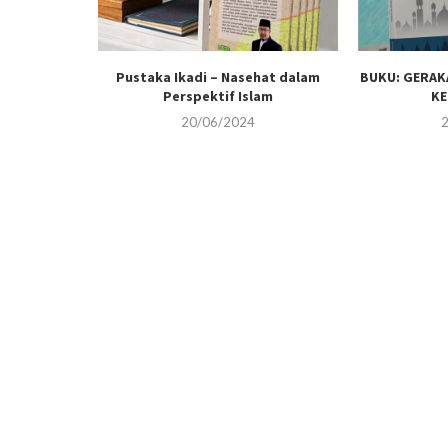
n: Belajar
Pustaka Ikadi – Nasehat dalam
BUKU: GERAK
asa...
Perspektif Islam
K
20/06/2024