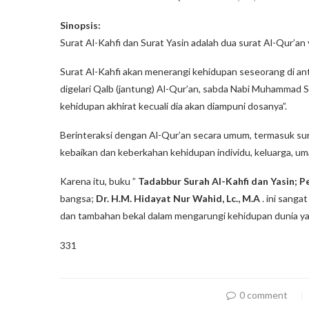
Sinopsis:
Surat Al-Kahfi dan Surat Yasin adalah dua surat Al-Qur’an 
Surat Al-Kahfi akan menerangi kehidupan seseorang di anta
digelari Qalb (jantung) Al-Qur’an, sabda Nabi Muhammad 
kehidupan akhirat kecuali dia akan diampuni dosanya”.
Berinteraksi dengan Al-Qur’an secara umum, termasuk sura
kebaikan dan keberkahan kehidupan individu, keluarga, um
Karena itu, buku ”
Tadabbur Surah Al-Kahfi dan Yasin; P
bangsa;
Dr. H.M. Hidayat Nur Wahid, Lc., M.A
. ini sang
dan tambahan bekal dalam mengarungi kehidupan dunia yan
331
0 comment