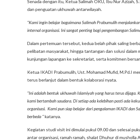
Senada dengan itu, Ketua Salimah OKU, Ibu Nur Azizah, S
dan penguatan ukhuwah antarwilayah.
“Kami ingin belajar bagaimana Salimah Prabumulih menjalanka
internal organisasi. Ini sangat penting bagi pengembangan Salim
Dalam pertemuan tersebut, kedua belah pihak saling berbag
pelibatan masyarakat, hingga tantangan dan solusi dalam me
kunjungan lapangan ke sekretariat, serta komitmen bers
Ketua IKADI Prabumulih, Ust. Mohamad Mufid, M.Pd.I meng
terus berlanjut dalam bentuk kolaborasi nyata.
“Ini adalah bentuk ukhuwah Islamiyah yang harus terus dijaga.
kami bertambah saudara. Di setiap ada kelebihan pasti ada keku
organisasi. Kami pun siap belajar dari pengalaman IKADI dan S
berbeda “
katanya.
Kegiatan studi visit ini dimulai pukul 09.00 dan selesai 
antar organisasi, ramah ramah, shalat Dhuhur di musholla