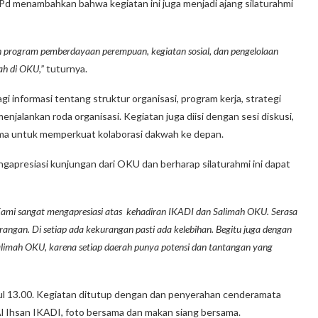
.Pd menambahkan bahwa kegiatan ini juga menjadi ajang silaturahmi
n program pemberdayaan perempuan, kegiatan sosial, dan pengelolaan
ah di OKU,”
tuturnya.
i informasi tentang struktur organisasi, program kerja, strategi
njalankan roda organisasi. Kegiatan juga diisi dengan sesi diskusi,
ama untuk memperkuat kolaborasi dakwah ke depan.
apresiasi kunjungan dari OKU dan berharap silaturahmi ini dapat
 Kami sangat mengapresiasi atas kehadiran IKADI dan Salimah OKU. Serasa
rangan. Di setiap ada kekurangan pasti ada kelebihan. Begitu juga dengan
alimah OKU, karena setiap daerah punya potensi dan tantangan yang
pukul 13.00. Kegiatan ditutup dengan dan penyerahan cenderamata
 Al Ihsan IKADI, foto bersama dan makan siang bersama.