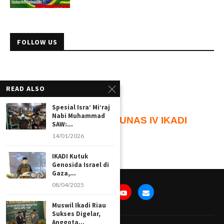
FOLLOW US
READ ALSO
Spesial Isra’ Mi’raj
Nabi Muhammad
101
Hari
Menuju
MUNAS IV IKADI
SAW:...
14/01/2026
IKADI Kutuk
Genosida Israel di
Gaza,...
08/04/2025
Muswil Ikadi Riau
Sukses Digelar,
Anggota...