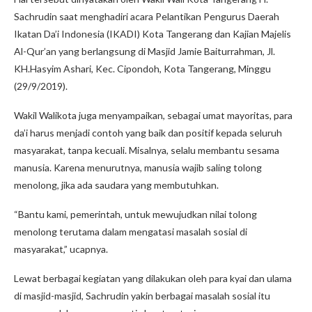
Sachrudin saat menghadiri acara Pelantikan Pengurus Daerah
Ikatan Da’i Indonesia (IKADI) Kota Tangerang dan Kajian Majelis
Al-Qur’an yang berlangsung di Masjid Jamie Baiturrahman, Jl.
KH.Hasyim Ashari, Kec. Cipondoh, Kota Tangerang, Minggu
(29/9/2019).
Wakil Walikota juga menyampaikan, sebagai umat mayoritas, para
da’i harus menjadi contoh yang baik dan positif kepada seluruh
masyarakat, tanpa kecuali. Misalnya, selalu membantu sesama
manusia. Karena menurutnya, manusia wajib saling tolong
menolong, jika ada saudara yang membutuhkan.
“Bantu kami, pemerintah, untuk mewujudkan nilai tolong
menolong terutama dalam mengatasi masalah sosial di
masyarakat,” ucapnya.
Lewat berbagai kegiatan yang dilakukan oleh para kyai dan ulama
di masjid-masjid, Sachrudin yakin berbagai masalah sosial itu