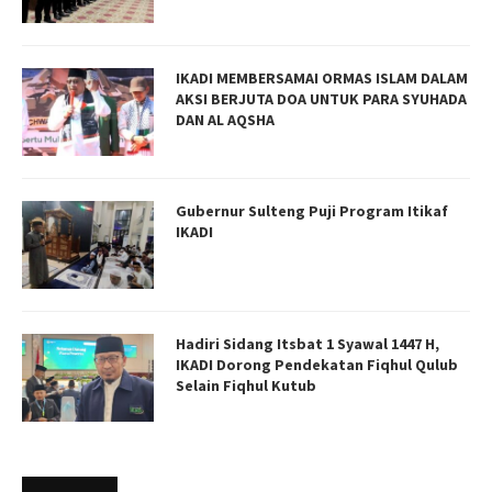
IKADI MEMBERSAMAI ORMAS ISLAM DALAM
AKSI BERJUTA DOA UNTUK PARA SYUHADA
DAN AL AQSHA
Gubernur Sulteng Puji Program Itikaf
IKADI
Hadiri Sidang Itsbat 1 Syawal 1447 H,
IKADI Dorong Pendekatan Fiqhul Qulub
Selain Fiqhul Kutub