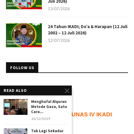
Juli 2026)
13/07/2026
24 Tahun IKADI; Do’a & Harapan (12 Juli
2002 – 12 Juli 2026)
12/07/2026
FOLLOW US
READ ALSO
Menghafal Alquran
Metode Gaza, Satu
Cara...
105
Hari
Menuju
MUNAS IV IKADI
16/12/2019
Tak Lagi Sekadar