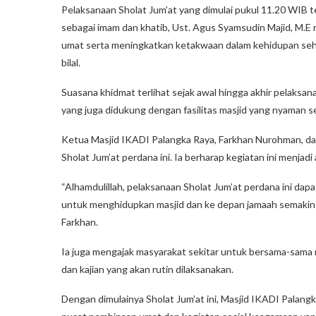
Pelaksanaan Sholat Jum’at yang dimulai pukul 11.20 WIB te
sebagai imam dan khatib, Ust. Agus Syamsudin Majid, M
umat serta meningkatkan ketakwaan dalam kehidupan sehar
bilal.
Suasana khidmat terlihat sejak awal hingga akhir pelaksa
yang juga didukung dengan fasilitas masjid yang nyaman s
Ketua Masjid IKADI Palangka Raya, Farkhan Nurohman, d
Sholat Jum’at perdana ini. Ia berharap kegiatan ini menja
“Alhamdulillah, pelaksanaan Sholat Jum’at perdana ini dapa
untuk menghidupkan masjid dan ke depan jamaah semakin b
Farkhan.
Ia juga mengajak masyarakat sekitar untuk bersama-sama
dan kajian yang akan rutin dilaksanakan.
Dengan dimulainya Sholat Jum’at ini, Masjid IKADI Palangk