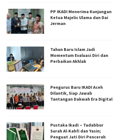
PP IKADI Menerima Kunjungan
Ketua Majelis Ulama dan Dai
Jerman
Tahun Baru Islam Jadi
Momentum Evaluasi Diri dan
Perbaikan Akhlak
Pengurus Baru IKADI Aceh
engurus Baru IKADI Aceh Dilantik,
Tak Lagi Sekadar Ceramah, I
Dilantik, Siap Jawab
Siap Jawab Tantangan...
Riau Dorong Dakwah...
Tantangan Dakwah Era Digital
18/06/2026
28/04/2026
Pustaka Ikadi – Tadabbur
Surah Al-Kahfi dan Yasin;
Penguat Jati Diri Pencerah