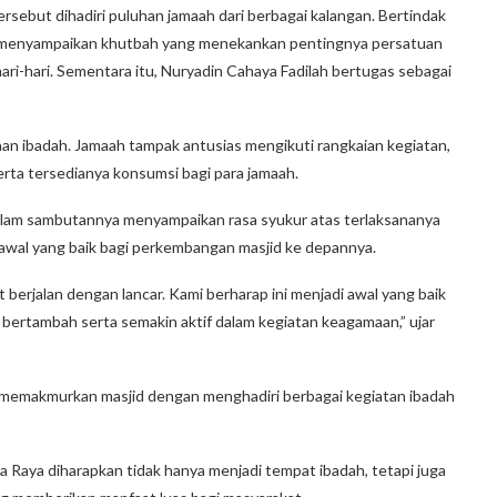
rsebut dihadiri puluhan jamaah dari berbagai kalangan. Bertindak
.E menyampaikan khutbah yang menekankan pentingnya persatuan
i-hari. Sementara itu, Nuryadin Cahaya Fadilah bertugas sebagai
naan ibadah. Jamaah tampak antusias mengikuti rangkaian kegiatan,
erta tersedianya konsumsi bagi para jamaah.
alam sambutannya menyampaikan rasa syukur atas terlaksananya
di awal yang baik bagi perkembangan masjid ke depannya.
t berjalan dengan lancar. Kami berharap ini menjadi awal yang baik
ertambah serta semakin aktif dalam kegiatan keagamaan,” ujar
 memakmurkan masjid dengan menghadiri berbagai kegiatan ibadah
a Raya diharapkan tidak hanya menjadi tempat ibadah, tetapi juga