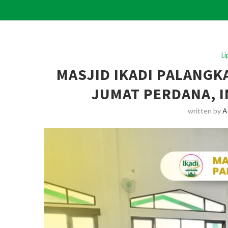
L
MASJID IKADI PALANGK
JUMAT PERDANA, 
written by
A