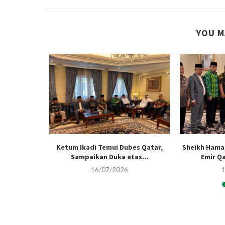
YOU M
esiasi Atas
Ketum Ikadi Temui Dubes Qatar,
Sheikh Hama
h Indonesia
Sampaikan Duka atas...
Emir Q
16/07/2026