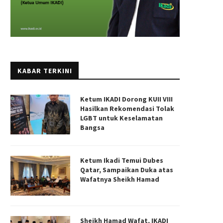
KABAR TERKINI
Ketum IKADI Dorong KUII VIII
Hasilkan Rekomendasi Tolak
LGBT untuk Keselamatan
Bangsa
PP. IKADI MENDUKUNG SIKAP MUI
PP IKADI Menerima Kunjungan 
DALAM MENOLAK SEGALA...
Majelis Ulama dan...
Ketum Ikadi Temui Dubes
23/06/2026
19/06/2026
Qatar, Sampaikan Duka atas
Wafatnya Sheikh Hamad
Sheikh Hamad Wafat, IKADI