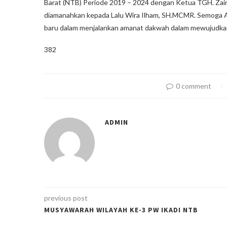
Barat (NTB) Periode 2019 – 2024 dengan Ketua TGH. Zain
diamanahkan kepada Lalu Wira Ilham, SH.MCMR. Semoga Al
baru dalam menjalankan amanat dakwah dalam mewujudka
382
0 comment
ADMIN
previous post
MUSYAWARAH WILAYAH KE-3 PW IKADI NTB