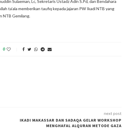
uddin Sulaeman, Lc, Sekretaris Ustadz Adin S.Pd, dan Bendahara
lah ta’ala memberikan taufiq kepada jajaran PW Ikadi NTB yang
n NTB Gemilang.
0
next post
IKADI MAKASSAR DAN SADAQA GELAR WORKSHOP
MENGHAFAL ALQURAN METODE GAZA