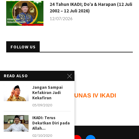
24 Tahun IKADI; Do’a & Harapan (12 Juli
2002 – 12 Juli 2026)
12/07/2026
FOLLOW US
READ ALSO
Jangan Sampai
Kefakiran Jadi
105
Hari
Menuju
MUNAS IV IKADI
Kekafiran
05/09/2020
IKADI: Terus
Dekatkan Diri pada
Allah...
02/10/2020