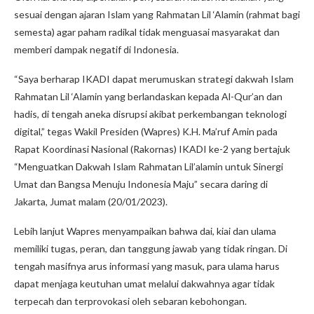
sesuai dengan ajaran Islam yang Rahmatan Lil ‘Alamin (rahmat bagi
semesta) agar paham radikal tidak menguasai masyarakat dan
memberi dampak negatif di Indonesia.
“Saya berharap IKADI dapat merumuskan strategi dakwah Islam
Rahmatan Lil ‘Alamin yang berlandaskan kepada Al-Qur’an dan
hadis, di tengah aneka disrupsi akibat perkembangan teknologi
digital,” tegas Wakil Presiden (Wapres) K.H. Ma’ruf Amin pada
Rapat Koordinasi Nasional (Rakornas) IKADI ke-2 yang bertajuk
“Menguatkan Dakwah Islam Rahmatan Lil’alamin untuk Sinergi
Umat dan Bangsa Menuju Indonesia Maju” secara daring di
Jakarta, Jumat malam (20/01/2023).
Lebih lanjut Wapres menyampaikan bahwa dai, kiai dan ulama
memiliki tugas, peran, dan tanggung jawab yang tidak ringan. Di
tengah masifnya arus informasi yang masuk, para ulama harus
dapat menjaga keutuhan umat melalui dakwahnya agar tidak
terpecah dan terprovokasi oleh sebaran kebohongan.