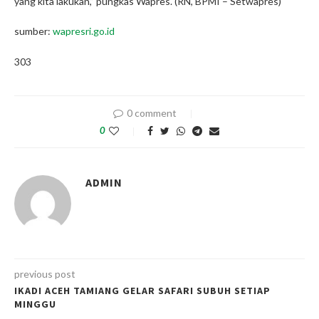
yang kita lakukan,” pungkas Wapres. (RN, BPMI – Setwapres)
sumber:
wapresri.go.id
303
0 comment
0
ADMIN
previous post
IKADI ACEH TAMIANG GELAR SAFARI SUBUH SETIAP
MINGGU