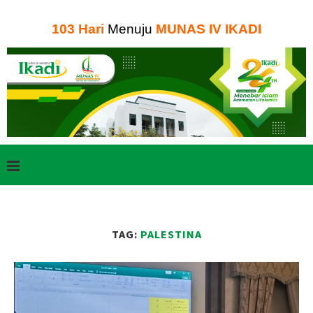
103
Hari
Menuju
MUNAS IV IKADI
TAG:
PALESTINA