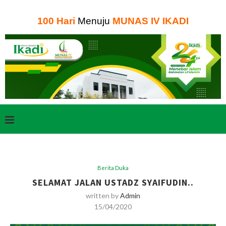
100
Hari
Menuju
MUNAS IV IKADI
Berita Duka
SELAMAT JALAN USTADZ SYAIFUDIN..
written by
Admin
15/04/2020