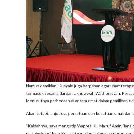
Namun demikian, Kusyairi juga berpesan agar umat tetap
termasuk sesama dai dan Ukhuwwah Wathoniyyah, Persaud
Menurutnya perbedaan di antara umat dalam pemilihan tidak
Akan tetapi, lanjut dia, persatuan dan kesatuan umat dan 
“Kaidahnya, saya mengutip Wapres KH Ma’ruf Amin, ‘lana 
partaiyukum'” kata Kusyairi yang juga pimpinan pesantre