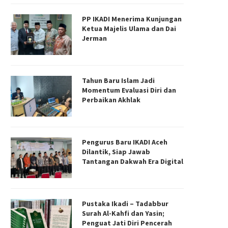
PP IKADI Menerima Kunjungan
Ketua Majelis Ulama dan Dai
Jerman
Tahun Baru Islam Jadi
Momentum Evaluasi Diri dan
Perbaikan Akhlak
Pengurus Baru IKADI Aceh
Dilantik, Siap Jawab
Tantangan Dakwah Era Digital
engurus Baru IKADI Aceh Dilantik,
Tak Lagi Sekadar Ceramah, I
Siap Jawab Tantangan...
Riau Dorong Dakwah...
18/06/2026
28/04/2026
Pustaka Ikadi – Tadabbur
Surah Al-Kahfi dan Yasin;
Penguat Jati Diri Pencerah