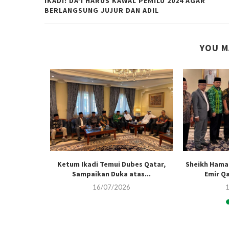
IKADI: DA’I HARUS KAWAL PEMILU 2024 AGAR
BERLANGSUNG JUJUR DAN ADIL
YOU M
i Program
Ketum Ikadi Temui Dubes Qatar,
Sheikh Hama
Sampaikan Duka atas...
Emir Q
16/07/2026