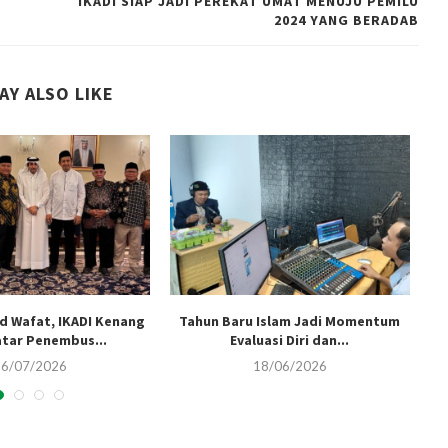
IKADI SIAP JADI PEREKAT UMAT MENUJU PEMILU
2024 YANG BERADAB
AY ALSO LIKE
d Wafat, IKADI Kenang
Tahun Baru Islam Jadi Momentum
P
atar Penembus...
Evaluasi Diri dan...
16/07/2026
18/06/2026