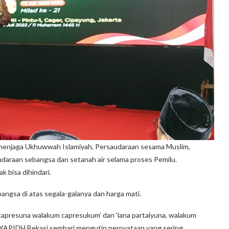
 menjaga Ukhuwwah Islamiyah, Persaudaraan sesama Muslim,
araan sebangsa dan setanah air selama proses Pemilu.
 bisa dihindari.
bangsa di atas segala-galanya dan harga mati.
capresuna walakum capresukum’ dan ‘lana partaiyuna, walakum
n YAPIDH Bekasi sembari mengutip pernyataan yang sering