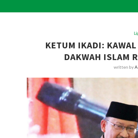
L
KETUM IKADI: KAWAL
DAKWAH ISLAM R
written by
A