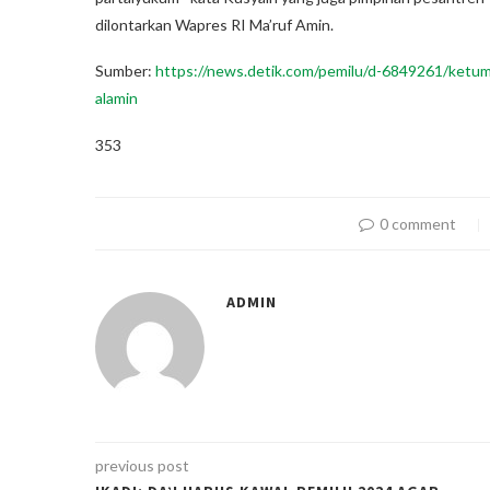
dilontarkan Wapres RI Ma’ruf Amin.
Sumber:
https://news.detik.com/pemilu/d-6849261/ketum-
alamin
353
0 comment
ADMIN
previous post