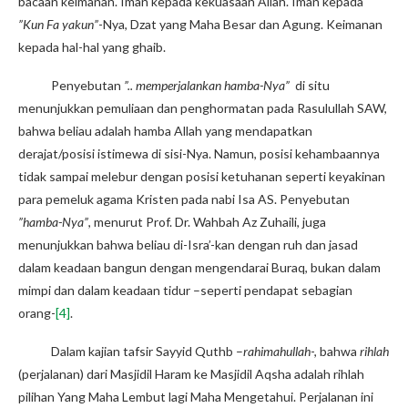
bacaan keimanan. Iman kepada kekuasaan Allah. Iman kepada
”Kun Fa yakun”
-Nya, Dzat yang Maha Besar dan Agung. Keimanan
kepada hal-hal yang ghaib.
Penyebutan
”.. memperjalankan hamba-Nya”
di situ
menunjukkan pemuliaan dan penghormatan pada Rasulullah SAW,
bahwa beliau adalah hamba Allah yang mendapatkan
derajat/posisi istimewa di sisi-Nya. Namun, posisi kehambaannya
tidak sampai melebur dengan posisi ketuhanan seperti keyakinan
para pemeluk agama Kristen pada nabi Isa AS. Penyebutan
”hamba-Nya”
, menurut Prof. Dr. Wahbah Az Zuhaili, juga
menunjukkan bahwa beliau di-Isra’-kan dengan ruh dan jasad
dalam keadaan bangun dengan mengendarai Buraq, bukan dalam
mimpi dan dalam keadaan tidur –seperti pendapat sebagian
orang-
[4]
.
Dalam kajian tafsir Sayyid Quthb –
rahimahullah
-, bahwa
rihlah
(perjalanan) dari Masjidil Haram ke Masjidil Aqsha adalah rihlah
pilihan Yang Maha Lembut lagi Maha Mengetahui. Perjalanan ini