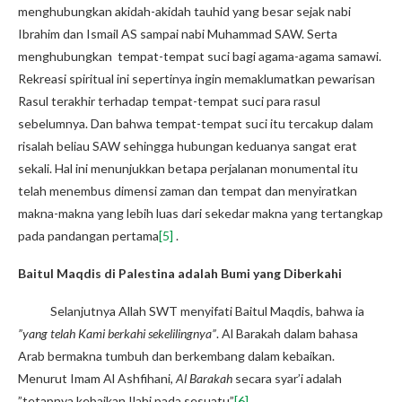
menghubungkan akidah-akidah tauhid yang besar sejak nabi
Ibrahim dan Ismail AS sampai nabi Muhammad SAW. Serta
menghubungkan tempat-tempat suci bagi agama-agama samawi.
Rekreasi spiritual ini sepertinya ingin memaklumatkan pewarisan
Rasul terakhir terhadap tempat-tempat suci para rasul
sebelumnya. Dan bahwa tempat-tempat suci itu tercakup dalam
risalah beliau SAW sehingga hubungan keduanya sangat erat
sekali. Hal ini menunjukkan betapa perjalanan monumental itu
telah menembus dimensi zaman dan tempat dan menyiratkan
makna-makna yang lebih luas dari sekedar makna yang tertangkap
pada pandangan pertama
[5]
.
Baitul Maqdis di Palestina adalah Bumi yang Diberkahi
Selanjutnya Allah SWT menyifati Baitul Maqdis, bahwa ia
”yang telah Kami berkahi sekelilingnya”
. Al Barakah dalam bahasa
Arab bermakna tumbuh dan berkembang dalam kebaikan.
Menurut Imam Al Ashfihani,
Al Barakah
secara syar’i adalah
”tetapnya kebaikan Ilahi pada sesuatu”
[6]
.