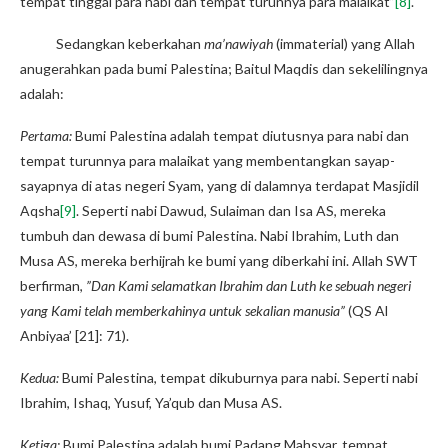
tempat tinggal para nabi dan tempat turunnya para malaikat”
[8]
.
Sedangkan keberkahan
ma’nawiyah
(immaterial) yang Allah
anugerahkan pada bumi Palestina; Baitul Maqdis dan sekelilingnya
adalah:
Pertama:
Bumi Palestina adalah tempat diutusnya para nabi dan
tempat turunnya para malaikat yang membentangkan sayap-
sayapnya di atas negeri Syam, yang di dalamnya terdapat Masjidil
Aqsha
[9]
. Seperti nabi Dawud, Sulaiman dan Isa AS, mereka
tumbuh dan dewasa di bumi Palestina. Nabi Ibrahim, Luth dan
Musa AS, mereka berhijrah ke bumi yang diberkahi ini. Allah SWT
berfirman,
”Dan Kami selamatkan Ibrahim dan Luth ke sebuah negeri
yang Kami telah memberkahinya untuk sekalian manusia”
(QS Al
Anbiyaa’ [21]: 71).
Kedua:
Bumi Palestina, tempat dikuburnya para nabi. Seperti nabi
Ibrahim, Ishaq, Yusuf, Ya’qub dan Musa AS.
Ketiga:
Bumi Palestina adalah bumi Padang Mahsyar, tempat