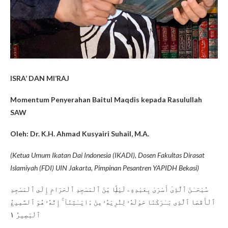
ISRA’ DAN MI’RAJ
Momentum Penyerahan Baitul Maqdis kepada Rasulullah
SAW
Oleh: Dr. K.H. Ahmad Kusyairi Suhail, M.A.
(Ketua Umum Ikatan Dai Indonesia (IKADI), Dosen Fakultas Dirasat
Islamiyah (FDI) UIN Jakarta, Pimpinan Pesantren YAPIDH Bekasi)
سُبْحَـٰنَ ٱلَّذِىٓ أَسْرَىٰ بِعَبْدِهِۦ لَيْلًۭا مِّنَ ٱلْمَسْجِدِ ٱلْحَرَامِ إِلَى ٱلْمَسْجِدِ
ٱلْأَقْصَا ٱلَّذِى بَـٰرَكْنَا حَوْلَهُۥ لِنُرِيَهُۥ مِنْ ءَايَـٰتِنَآ ۚ إِنَّهُۥ هُوَ ٱلسَّمِيعُ
ٱلْبَصِيرُ ١