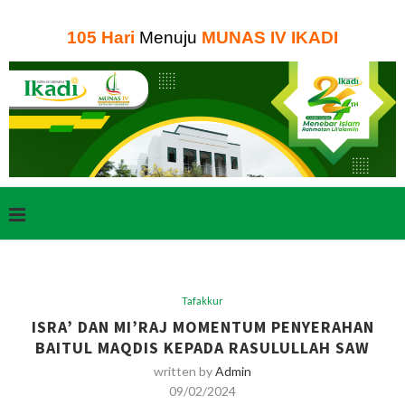
105
Hari
Menuju
MUNAS IV IKADI
Tafakkur
ISRA’ DAN MI’RAJ MOMENTUM PENYERAHAN
BAITUL MAQDIS KEPADA RASULULLAH SAW
written by
Admin
09/02/2024