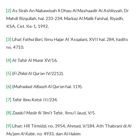
[2]
As Sirah An Nabawiyah fi Dhau Al Mashaadir Al Ashliyyah, Dr
Mahdi Rizqullah, hal. 233-234, Markaz Al Malik Faishal, Riyadh,
KSA, Cet. Ke-1, 1992,
[3]
Lihat
Fathul Bari
, Ibnu Hajar Al ‘Asqalani, XVII hal. 284, hadits
no. 4710.
[4]
At Tafsir Al Munir
XV/16.
[5]
(
Fi Zhilal Al Qur’an
IV/2212).
[6]
(
Mufradaat Alfaazh Al Qur’an
hal. 119).
[7]
Tafsir Ibnu Katsir
III/234.
[8]
Zaadu’l Masiir fii ’Ilmi’t Tafsir
, Ibnu’l Jauzi, V/5.
[9]
Lihat: HR Tirmidzi, no. 3954, Ahmad, V/184, Ath Thabrani di
Al
Mu’jam Al Kabir
, no. 4933, dan Al Hakim