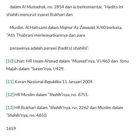
dalam
Al Mustadrak
, no. 2854 dan ia berkomentar, “Hadits ini
shahih menurut syarat Bukhari dan
Muslim. Al Haitsami dalam
Majma’ Az Zawaaid
, X/60 berkata,
“Ath Thabrani meriwayatkannya dan para
perawinya adalah perawi (hadits) shahih)”.
[10]
Lihat: HR Imam Ahmad dalam
“Musnad”
nya, VI/463 dan Ibnu
Majah dalam
“Sunan”
nya, I/429.
[11]
Koran Nasional
Republika
11 Januari 2009.
[12]
HR Muslim dalam
“Shahih”
nya, no. 6751.
[13]
HR Bukhari dalam
“Shahih”
nya, no. 2262 dan Muslim dalam
“Shahih”
nya, no. 4650.
1659