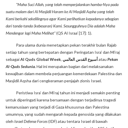
”Maha Suci Allah, yang telah memperjalankan hamba-Nya pada
suatu malam dari Al Masjidil Haram ke Al Masjidil Aqsha yang telah
Kami berkahi sekelilingnya agar Kami perlihatkan kepadanya sebagian
dari tanda-tanda (kebesaran) Kami. Sesungguhnya Dia adalah Maha
Mendengar lagi Maha Melihat”
(QS Al Israa’ [17]: 1).
Para ulama dunia menetapkan pekan terakhir bulan Rajab
setiap tahun yang bertepatan dengan Peringatan Isra’ dan Mi’raj
sebagai
Al Quds Global Week
,
أسبوع القدس العالمي
atau
Pekan
Al-Quds Sedunia.
Hal ini merupakan bagian dari melaksanakan
kewajiban dalam membela perjuangan kemerdekaan Palestina dan
Masjidil Aqsha dari cengkeraman penjajah zionis Israel.
Peristiwa Isra’ dan Mi’raj tahun ini menjadi semakin penting
untuk diperingati karena bersamaan dengan terjadinya tragedi
kemanusiaan yang terjadi di Gaza khususnya dan Palestina
umumnya, yang sudah mengarah kepada genosida yang dilakukan
oleh
Israel Defense Forces
(IDF) atau tentara Israel di bawah