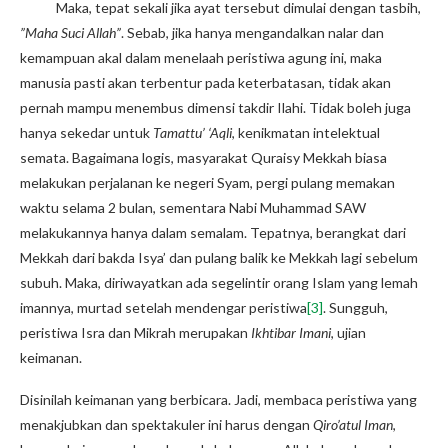
Maka, tepat sekali jika ayat tersebut dimulai dengan tasbih,
”Maha Suci Allah”
. Sebab, jika hanya mengandalkan nalar dan
kemampuan akal dalam menelaah peristiwa agung ini, maka
manusia pasti akan terbentur pada keterbatasan, tidak akan
pernah mampu menembus dimensi takdir Ilahi. Tidak boleh juga
hanya sekedar untuk
Tamattu’ ‘Aqli
, kenikmatan intelektual
semata. Bagaimana logis, masyarakat Quraisy Mekkah biasa
melakukan perjalanan ke negeri Syam, pergi pulang memakan
waktu selama 2 bulan, sementara Nabi Muhammad SAW
melakukannya hanya dalam semalam. Tepatnya, berangkat dari
Mekkah dari bakda Isya’ dan pulang balik ke Mekkah lagi sebelum
subuh. Maka, diriwayatkan ada segelintir orang Islam yang lemah
imannya, murtad setelah mendengar peristiwa
[3]
. Sungguh,
peristiwa Isra dan Mikrah merupakan
Ikhtibar Imani
, ujian
keimanan.
Disinilah keimanan yang berbicara. Jadi, membaca peristiwa yang
menakjubkan dan spektakuler ini harus dengan
Qiro’atul Iman
,