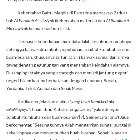
Keberkahan Baitul Maqdis di Palestina mencakup 2 (dua)
hal:
Al Barakah Al Hissiyah
(keberkahan material) dan
Al Barakah Al
Ma’nawiyah
(immaterial/non fisik).
Termasuk keberkahan material adalah kesuburan tanahnya
sehingga banyak ditumbuhi pepohonan, tumbuh-tumbuhan dan
buah-buahan, khususnya zaitun. Dialiri banyak sungai dan airnya
tawar dengan pegunungan yang menambah keindahan alamnya.
Di samping letaknya yang strategis dan menjadi jantung negeri-
negeri Islam: karena berbatasan dengan Lebanon, Suriah,
Yordania, Teluk Aqabah dan Sinai, Mesir.
Ketika menjelaskan makna
”yang telah Kami berkahi
sekelilingnya”
, Imam Ibnu Katsir mengatakan, ”yakni dengan
tumbuh-tumbuhan dan buah-buahan”
[7]
. Sementara Ibnu’l Jauzi
berkomentar, ”Sesungguhnya Allah mengalirkan sungai-sungai di
sekelilingnya dan menumbuhkan buah-buahan. Sebab ia adalah