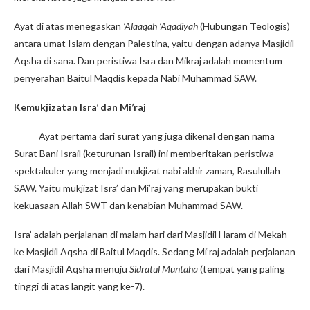
Ayat di atas menegaskan
’Alaaqah ’Aqadiyah
(Hubungan Teologis)
antara umat Islam dengan Palestina, yaitu dengan adanya Masjidil
Aqsha di sana. Dan peristiwa Isra dan Mikraj adalah momentum
penyerahan Baitul Maqdis kepada Nabi Muhammad SAW.
Kemukjizatan Isra’ dan Mi’raj
Ayat pertama dari surat yang juga dikenal dengan nama
Surat Bani Israil (keturunan Israil) ini memberitakan peristiwa
spektakuler yang menjadi mukjizat nabi akhir zaman, Rasulullah
SAW. Yaitu mukjizat Isra’ dan Mi’raj yang merupakan bukti
kekuasaan Allah SWT dan kenabian Muhammad SAW.
Isra’ adalah perjalanan di malam hari dari Masjidil Haram di Mekah
ke Masjidil Aqsha di Baitul Maqdis. Sedang Mi’raj adalah perjalanan
dari Masjidil Aqsha menuju
Sidratul Muntaha
(tempat yang paling
tinggi di atas langit yang ke-7).