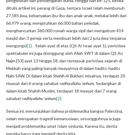
penglihatan dan pendengaran dunia. Hingga hari ke-125, ketika
ditulis artikel ini, perang di Gaza, tentara Israel telah membunuh
27.585 jiwa, kebanyakan ibu-ibu dan anak-anak, melukai lebih dari
66.979 orang, menjatuhkan 66.000 bahan peledak,
menghancurkan 360.000 rumah warga sipil dan mengebom 414
masjid dan 3 gereja serta membuat lebih dari 2 juta jiwa terpaksa
mengungsi
[1]
. Selain ayat di atas (QS Al Israa’ ayat 1), peristiwa
spektakuler ini juga disinggung oleh Allah SWT di dalam QS An
Najm [53] ayat 13 hingga 18, dan termasuk peristiwa sejarah di
Mekkah yang paling banyak riwayatnya di dalam hadits-hadits
Nabi SAW. Di dalam kitab
Shahih Al Bukhari
, misalnya, terdapat 20
riwayat dari 6 orang sahabat
radhiyallahu ‘anhum
. Sedangkan di
dalam kitab Shahih Muslim, terdapat 18 riwayat dari 7 orang
sahabat
radhiyallahu ‘anhum
[2]
.
Semua ini, menunjukkan bahwa problematika bangsa Palestina,
selain merupakan tragedi kemanusiaan, sesungguhnya ia juga
menjadi problematika umat Islam sedunia. Karena itu, derita
mereka harus juga menjadi derita kita.