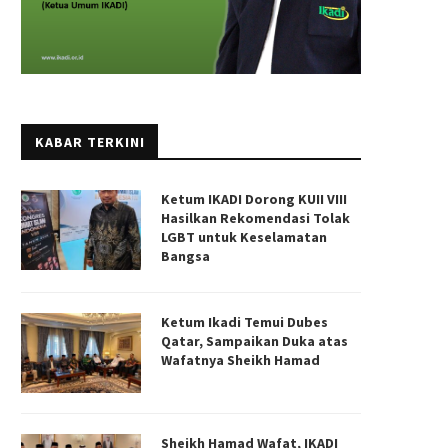
KABAR TERKINI
Ketum IKADI Dorong KUII VIII
Hasilkan Rekomendasi Tolak
LGBT untuk Keselamatan
Bangsa
atan Da’i Indonesia Turut Berduka
Ikatan Da’i Indonesia Turut Be
Ketum Ikadi Temui Dubes
Cita Atas Wafatnya...
Cita Atas Wafatnya...
Qatar, Sampaikan Duka atas
10/07/2021
11/05/2021
Wafatnya Sheikh Hamad
Sheikh Hamad Wafat, IKADI