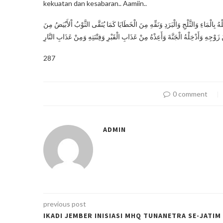
kekuatan dan kesabaran.. Aamiin..
 بِالْمَاءِ وَالثَّلْجِ وَالْبَرَدِ وَنَقِّهِ مِنَ الْخَطَايَا كَمَا يُنَقَّى الثَّوْبُ اْلأَبْيَضُ مِنَ
زَوْجِهِ وَأَدْخِلْهُ الْجَنَّةَ وَأَعِذْهُ مِنْ عَذَابِ الْقَبْرِ وَفِتْنَتِهِ وَمِنْ عَذَابِ النَّارِ
287
0 comment
ADMIN
previous post
IKADI JEMBER INISIASI MHQ TUNANETRA SE-JATIM