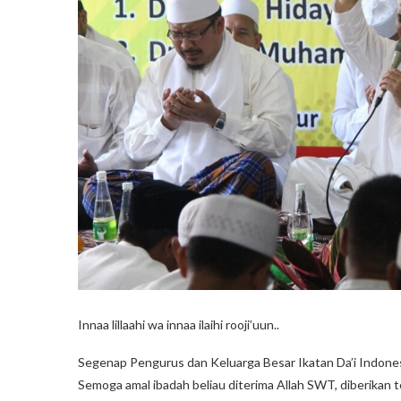
Innaa lillaahi wa innaa ilaihi rooji’uun..
Segenap Pengurus dan Keluarga Besar Ikatan Da’i Indonesi
Semoga amal ibadah beliau diterima Allah SWT, diberikan te