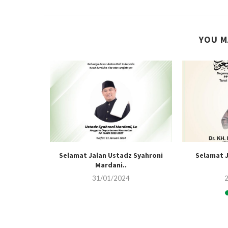
YOU M
dz Toto
Selamat Jalan Ustadz Syahroni
Selamat J
Mardani..
31/01/2024