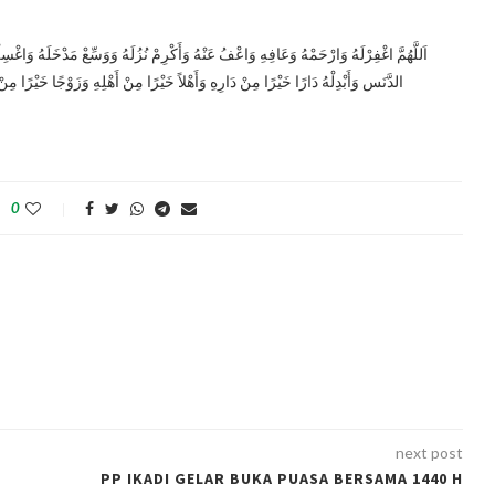
اَللَّهُمَّ اغْفِرْلَهُ وَارْحَمْهُ وَعَافِهِ وَاعْفُ عَنْهُ وَأَكْرِمْ نُزُلَهُ وَوَسِّعْ مَدْخَلَهُ وَاغْسِلْهُ
الدَّنَس وَأَبْدِلْهُ دَارًا خَيْرًا مِنْ دَارِهِ وَأَهْلاً خَيْرًا مِنْ أَهْلِهِ وَزَوْجًا خَيْرًا مِنْ 
0
next post
PP IKADI GELAR BUKA PUASA BERSAMA 1440 H